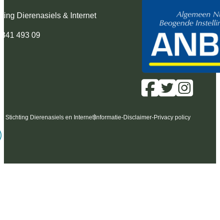
hting Dierenasiels & Internet
 341 493 09
6 Stichting Dierenasiels en Internet
Informatie
-
Disclaimer
-
Privacy policy