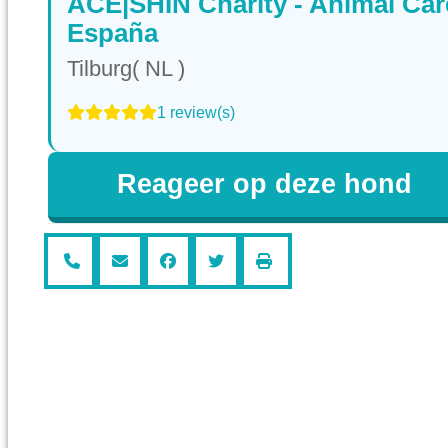
ACE|SHIN Charity - Animal Car
España
Tilburg( NL )
1 review(s)
Reageer op deze hond