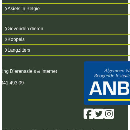
Asiels in België
Gevonden dieren
Koppels
Langzitters
hting Dierenasiels & Internet
 341 493 09