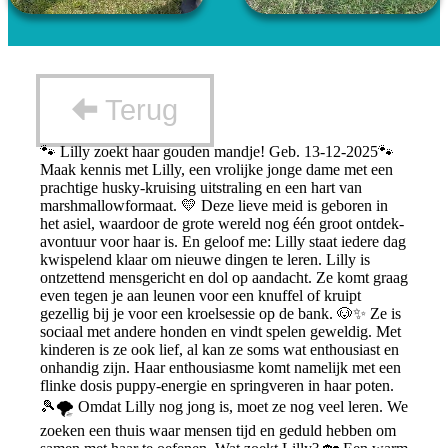
Terug
🐾 Lilly zoekt haar gouden mandje! Geb. 13-12-2025🐾
Maak kennis met Lilly, een vrolijke jonge dame met een
prachtige husky-kruising uitstraling en een hart van
marshmallowformaat. 💛 Deze lieve meid is geboren in
het asiel, waardoor de grote wereld nog één groot ontdek-
avontuur voor haar is. En geloof me: Lilly staat iedere dag
kwispelend klaar om nieuwe dingen te leren. Lilly is
ontzettend mensgericht en dol op aandacht. Ze komt graag
even tegen je aan leunen voor een knuffel of kruipt
gezellig bij je voor een kroelsessie op de bank. 🐶✨ Ze is
sociaal met andere honden en vindt spelen geweldig. Met
kinderen is ze ook lief, al kan ze soms wat enthousiast en
onhandig zijn. Haar enthousiasme komt namelijk met een
flinke dosis puppy-energie en springveren in haar poten.
🎾🌪️ Omdat Lilly nog jong is, moet ze nog veel leren. We
zoeken een thuis waar mensen tijd en geduld hebben om