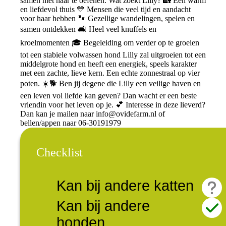
samen met haar te oefenen. Wat zoekt Lilly? 🏡 Een warm
en liefdevol thuis 💛 Mensen die veel tijd en aandacht
voor haar hebben 🐾 Gezellige wandelingen, spelen en
samen ontdekken 🛋️ Heel veel knuffels en
kroelmomenten 🎓 Begeleiding om verder op te groeien
tot een stabiele volwassen hond Lilly zal uitgroeien tot een
middelgrote hond en heeft een energiek, speels karakter
met een zachte, lieve kern. Een echte zonnestraal op vier
poten. ☀️🐕 Ben jij degene die Lilly een veilige haven en
een leven vol liefde kan geven? Dan wacht er een beste
vriendin voor het leven op je. 💕 Interesse in deze lieverd?
Dan kan je mailen naar
info@ovidefarm.nl
of
bellen/appen naar 06-30191979
Checklist
Kan bij andere katten
Kan bij andere
honden