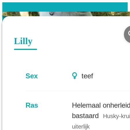
Lilly
Sex
teef
Ras
Helemaal onherlei
bastaard
Husky-krui
uiterlijk