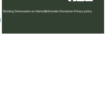
6 Stichting Dierenasiels en Internet
Informatie
-
Disclaimer
-
Privacy policy