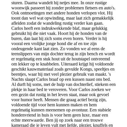
sturen. Daarna wandelt hij netjes mee. In onze rustige
woonwijk passeert hij zonder problemen fietsers en auto's.
Ook ontmoetingen met andere honden verlopen vlot. Hij
toont dan wel wat opwinding, maar laat zich gemakkelijk
afleiden zodat de wandeling rustig verder kan gaan.
Carlos heeft een indrukwekkende blaf, maar gelukkig
gebruikt hij die niet vaak. Hoort hij de honden van de
buren, dan laat hij zich soms even horen. Verder is hij
vooral een vrolijke jonge hond die af en toe zijn
ondeugende kant laat zien. Zo vonden we al eens de
teenslippers van mijn dochter terug in zijn bench en wordt
er regelmatig een stuk hout uit de houtstapel ontvreemd
om lekker op te knabbelen. Uiteraard krijgt hij voldoende
geschikt kauwmateriaal zoals gevulde Kongs, speeltjes en
beentjes, waar hij met veel plezier gebruik van maakt. 's
Nachts slaapt Carlos braaf op een kussen naast ons bed.
Al durft hij soms, met de hulp van dochterlief, stiekem een
plekje in haar bed te veroveren. Voor Carlos zoeken we
een gezin dat rustig in het leven staat, maar ook gevoel
voor humor heeft. Mensen die graag actief bezig zijn,
voldoende tijd voor hem kunnen maken en hem
regelmatig kunnen meenemen op avontuur. Een stabiele
hondenvriend in huis is voor hem geen luxe, maar een
echte meerwaarde. Ben jij op zoek naar een trouwe
kameraad die je leven vult met liefde, plezier, knuffels en