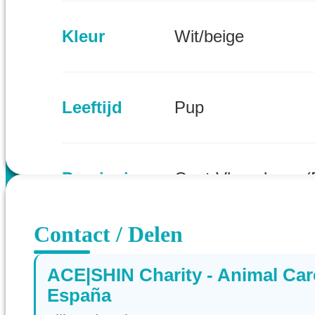
Kleur
Wit/beige
Leeftijd
Pup
Provincie
Oost-Vlaanderen (
Contact / Delen
ACE|SHIN Charity - Animal Car
España