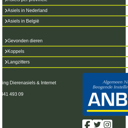
Asiels in Nederland
Asiels in België
Gevonden dieren
Koppels
Langzitters
hting Dierenasiels & Internet
 341 493 09