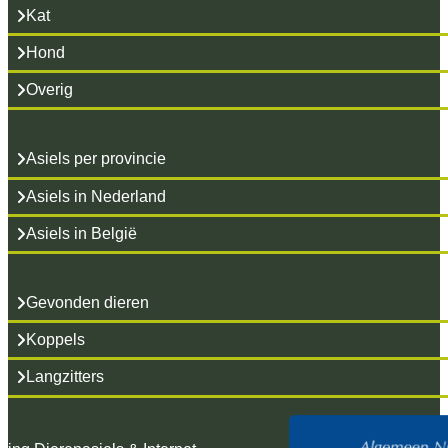
Kat
Hond
Overig
Asiels per provincie
Asiels in Nederland
Asiels in België
Gevonden dieren
Koppels
Langzitters