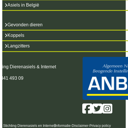
Asiels in België
Gevonden dieren
Koppels
Langzitters
hting Dierenasiels & Internet
 341 493 09
6 Stichting Dierenasiels en Internet
Informatie
-
Disclaimer
-
Privacy policy