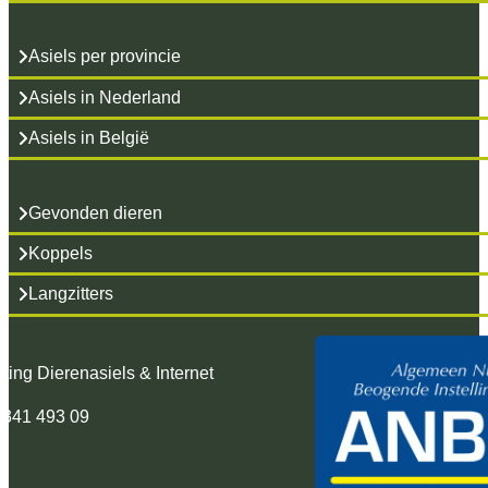
Asiels per provincie
Asiels in Nederland
Asiels in België
Gevonden dieren
Koppels
Langzitters
hting Dierenasiels & Internet
 341 493 09