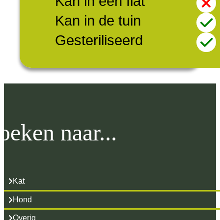
Kan in een flat
Kan in de tuin
Gesteriliseerd
oeken naar...
Kat
Hond
Overig