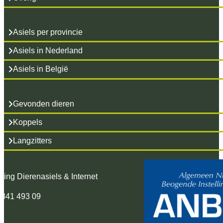
Asiels per provincie
Asiels in Nederland
Asiels in België
Gevonden dieren
Koppels
Langzitters
hting Dierenasiels & Internet
 341 493 09