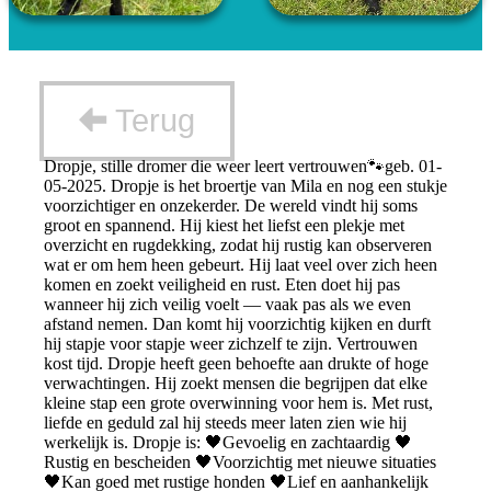
Terug
Dropje, stille dromer die weer leert vertrouwen🐾geb. 01-
05-2025. Dropje is het broertje van Mila en nog een stukje
voorzichtiger en onzekerder. De wereld vindt hij soms
groot en spannend. Hij kiest het liefst een plekje met
overzicht en rugdekking, zodat hij rustig kan observeren
wat er om hem heen gebeurt. Hij laat veel over zich heen
komen en zoekt veiligheid en rust. Eten doet hij pas
wanneer hij zich veilig voelt — vaak pas als we even
afstand nemen. Dan komt hij voorzichtig kijken en durft
hij stapje voor stapje weer zichzelf te zijn. Vertrouwen
kost tijd. Dropje heeft geen behoefte aan drukte of hoge
verwachtingen. Hij zoekt mensen die begrijpen dat elke
kleine stap een grote overwinning voor hem is. Met rust,
liefde en geduld zal hij steeds meer laten zien wie hij
werkelijk is. Dropje is: 🖤Gevoelig en zachtaardig 🖤
Rustig en bescheiden 🖤Voorzichtig met nieuwe situaties
🖤Kan goed met rustige honden 🖤Lief en aanhankelijk