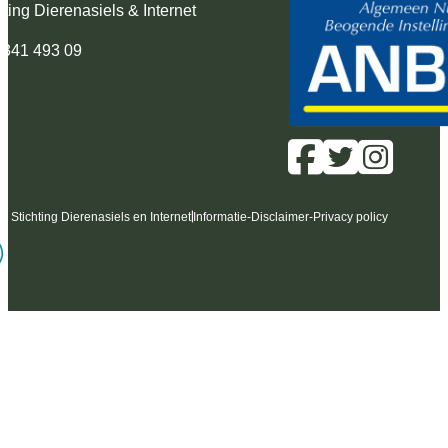
hting Dierenasiels & Internet
 341 493 09
6 Stichting Dierenasiels en Internet
Informatie
-
Disclaimer
-
Privacy policy