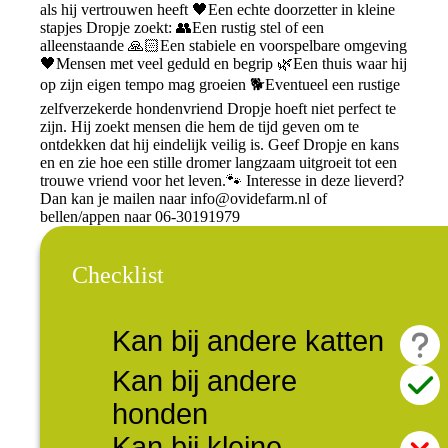
als hij vertrouwen heeft 🖤Een echte doorzetter in kleine
stapjes Dropje zoekt: 👥Een rustig stel of een
alleenstaande 🙏🏻Een stabiele en voorspelbare omgeving
🖤Mensen met veel geduld en begrip 🌿Een thuis waar hij
op zijn eigen tempo mag groeien 🐕Eventueel een rustige
zelfverzekerde hondenvriend Dropje hoeft niet perfect te
zijn. Hij zoekt mensen die hem de tijd geven om te
ontdekken dat hij eindelijk veilig is. Geef Dropje en kans
en en zie hoe een stille dromer langzaam uitgroeit tot een
trouwe vriend voor het leven.🐾 Interesse in deze lieverd?
Dan kan je mailen naar
info@ovidefarm.nl
of
bellen/appen naar 06-30191979
Checklist
Kan bij andere katten
Kan bij andere
honden
Kan bij kleine