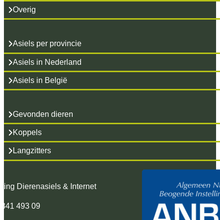
Overig
Asiels per provincie
Asiels in Nederland
Asiels in België
Gevonden dieren
Koppels
Langzitters
hting Dierenasiels & Internet
 341 493 09