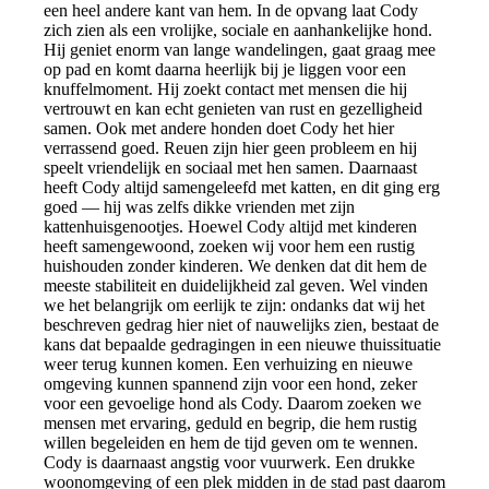
een heel andere kant van hem. In de opvang laat Cody
zich zien als een vrolijke, sociale en aanhankelijke hond.
Hij geniet enorm van lange wandelingen, gaat graag mee
op pad en komt daarna heerlijk bij je liggen voor een
knuffelmoment. Hij zoekt contact met mensen die hij
vertrouwt en kan echt genieten van rust en gezelligheid
samen. Ook met andere honden doet Cody het hier
verrassend goed. Reuen zijn hier geen probleem en hij
speelt vriendelijk en sociaal met hen samen. Daarnaast
heeft Cody altijd samengeleefd met katten, en dit ging erg
goed — hij was zelfs dikke vrienden met zijn
kattenhuisgenootjes. Hoewel Cody altijd met kinderen
heeft samengewoond, zoeken wij voor hem een rustig
huishouden zonder kinderen. We denken dat dit hem de
meeste stabiliteit en duidelijkheid zal geven. Wel vinden
we het belangrijk om eerlijk te zijn: ondanks dat wij het
beschreven gedrag hier niet of nauwelijks zien, bestaat de
kans dat bepaalde gedragingen in een nieuwe thuissituatie
weer terug kunnen komen. Een verhuizing en nieuwe
omgeving kunnen spannend zijn voor een hond, zeker
voor een gevoelige hond als Cody. Daarom zoeken we
mensen met ervaring, geduld en begrip, die hem rustig
willen begeleiden en hem de tijd geven om te wennen.
Cody is daarnaast angstig voor vuurwerk. Een drukke
woonomgeving of een plek midden in de stad past daarom