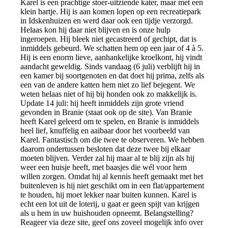
Karel is een prachtige stoer-uitziende kater, maar met een
klein hartje. Hij is aan komen lopen op een recreatiepark
in Idskenhuizen en werd daar ook een tijdje verzorgd.
Helaas kon hij daar niet blijven en is onze hulp
ingeroepen. Hij bleek niet gecastreerd of gechipt, dat is
inmiddels gebeurd. We schatten hem op een jaar of 4 à 5.
Hij is een enorm lieve, aanhankelijke kroelkont, hij vindt
aandacht geweldig. Sinds vandaag (6 juli) verblijft hij in
een kamer bij soortgenoten en dat doet hij prima, zelfs als
een van de andere katten hem niet zo lief bejegent. We
weten helaas niet of hij bij honden ook zo makkelijk is.
Update 14 juli: hij heeft inmiddels zijn grote vriend
gevonden in Branie (staat ook op de site). Van Branie
heeft Karel geleerd om te spelen, en Branie is inmiddels
heel lief, knuffelig en aaibaar door het voorbeeld van
Karel. Fantastisch om die twee te observeren. We hebben
daarom ondertussen besloten dat deze twee bij elkaar
moeten blijven. Verder zal hij maar al te blij zijn als hij
weer een huisje heeft, met baasjes die wél voor hem
willen zorgen. Omdat hij al kennis heeft gemaakt met het
buitenleven is hij niet geschikt om in een flat/appartement
te houden, hij moet lekker naar buiten kunnen. Karel is
echt een lot uit de loterij, u gaat er geen spijt van krijgen
als u hem in uw huishouden opneemt. Belangstelling?
Reageer via deze site, geef ons zoveel mogelijk info over