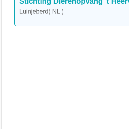
Stichting Dierenopvang 't Heer
Luinjeberd( NL )