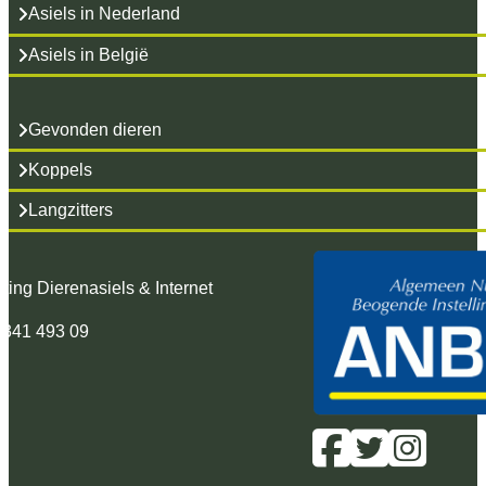
Asiels in Nederland
Asiels in België
Gevonden dieren
Koppels
Langzitters
hting Dierenasiels & Internet
 341 493 09