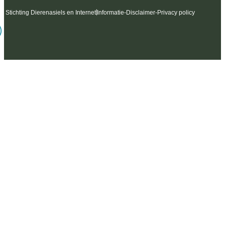
6 Stichting Dierenasiels en Internet
Informatie
-
Disclaimer
-
Privacy policy