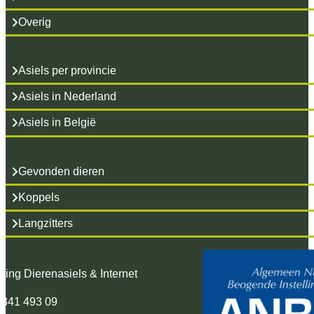
Overig
Asiels per provincie
Asiels in Nederland
Asiels in België
Gevonden dieren
Koppels
Langzitters
hting Dierenasiels & Internet
 341 493 09