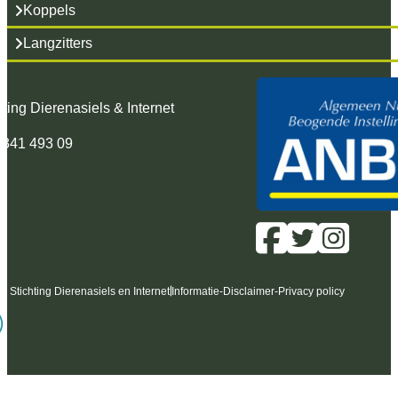
Koppels
Langzitters
hting Dierenasiels & Internet
 341 493 09
6 Stichting Dierenasiels en Internet
Informatie
-
Disclaimer
-
Privacy policy