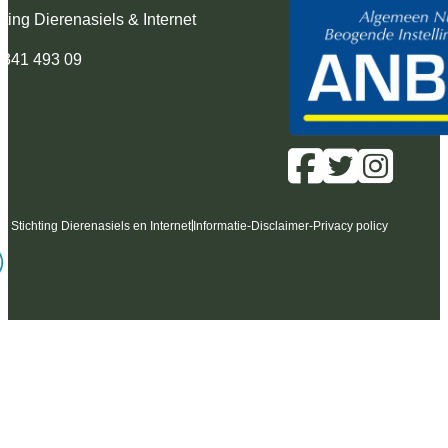
hting Dierenasiels & Internet
 341 493 09
6 Stichting Dierenasiels en Internet
Informatie
-
Disclaimer
-
Privacy policy