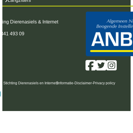
Langzitters
hting Dierenasiels & Internet
 341 493 09
6 Stichting Dierenasiels en Internet
Informatie
-
Disclaimer
-
Privacy policy