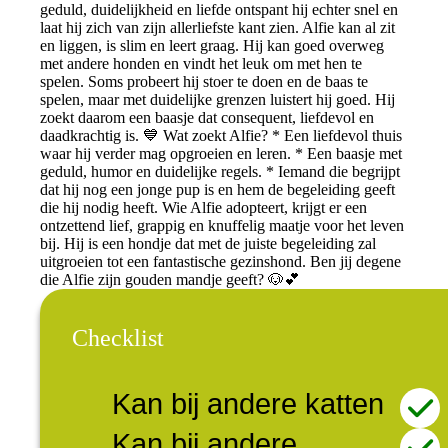
geduld, duidelijkheid en liefde ontspant hij echter snel en
laat hij zich van zijn allerliefste kant zien. Alfie kan al zit
en liggen, is slim en leert graag. Hij kan goed overweg
met andere honden en vindt het leuk om met hen te
spelen. Soms probeert hij stoer te doen en de baas te
spelen, maar met duidelijke grenzen luistert hij goed. Hij
zoekt daarom een baasje dat consequent, liefdevol en
daadkrachtig is. 💙 Wat zoekt Alfie? * Een liefdevol thuis
waar hij verder mag opgroeien en leren. * Een baasje met
geduld, humor en duidelijke regels. * Iemand die begrijpt
dat hij nog een jonge pup is en hem de begeleiding geeft
die hij nodig heeft. Wie Alfie adopteert, krijgt er een
ontzettend lief, grappig en knuffelig maatje voor het leven
bij. Hij is een hondje dat met de juiste begeleiding zal
uitgroeien tot een fantastische gezinshond. Ben jij degene
die Alfie zijn gouden mandje geeft? 🐶💕
Checklist
Kan bij andere katten
Kan bij andere