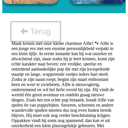
Terug
Maak kennis met onze kleine charmeur Alfie! 🐾 Alfie is
een jonge reu met een enorme persoonlijkheid verpakt in
een klein lijfje. In eerste instantie kan hij wat onzeker en
afwachtend zijn, maar zodra hij je leert kennen, komt zijn
echte karakter naar boven: een vrolijke, speelse en
ontzettend aanhankelijke pup die met zijn kwispelende
staartje en lange, wapperende oortjes ieders hart steelt.
Zodra je zijn naam roept, begint zijn staart enthousiast
heen en weer te zwieberen. Alfie is nieuwsgierig,
ondernemend en wil het liefst overal bij zijn. Hij vindt de
wereld één groot avontuur en ontdekt graag nieuwe
dingen. Zoals het een echte pup betaamt, houdt Alfie van
spelen én van puppybijten. Snoeren, schoenen en andere
waardevolle spullen moeten dus nog even buiten bereik
blijven. Hij moet ook nog verder benchtraining krijgen.
Oppakken vindt hij soms nog spannend; dan kan er uit
onzekerheid een klein plasongelukje gebeuren. Met