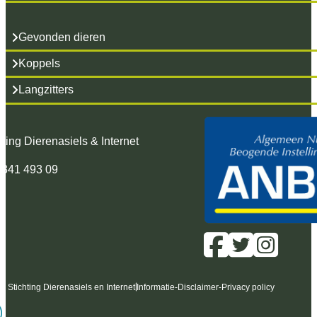
Gevonden dieren
Koppels
Langzitters
hting Dierenasiels & Internet
 341 493 09
6 Stichting Dierenasiels en Internet
Informatie
-
Disclaimer
-
Privacy policy