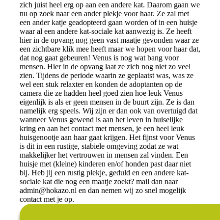
zich juist heel erg op aan een andere kat. Daarom gaan we
nu op zoek naar een ander plekje voor haar. Ze zal met
een ander katje geadopteerd gaan worden of in een huisje
waar al een andere kat-sociale kat aanwezig is. Ze heeft
hier in de opvang nog geen vast maatje gevonden waar ze
een zichtbare klik mee heeft maar we hopen voor haar dat,
dat nog gaat gebeuren! Venus is nog wat bang voor
mensen. Hier in de opvang laat ze zich nog niet zo veel
zien. Tijdens de periode waarin ze geplaatst was, was ze
wel een stuk relaxter en konden de adoptanten op de
camera die ze hadden heel goed zien hoe leuk Venus
eigenlijk is als er geen mensen in de buurt zijn. Ze is dan
namelijk erg speels. Wij zijn er dan ook van overtuigd dat
wanneer Venus gewend is aan het leven in huiselijke
kring en aan het contact met mensen, je een heel leuk
huisgenootje aan haar gaat krijgen. Het fijnst voor Venus
is dit in een rustige, stabiele omgeving zodat ze wat
makkelijker het vertrouwen in mensen zal vinden. Een
huisje met (kleine) kinderen en/of honden past daar niet
bij. Heb jij een rustig plekje, geduld en een andere kat-
sociale kat die nog een maatje zoekt? mail dan naar
admin@hokazo.nl
en dan nemen wij zo snel mogelijk
contact met je op.