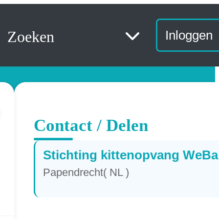
Zoeken
Inloggen
Contact / Delen
Stichting kittenopvang WeBa
Papendrecht( NL )