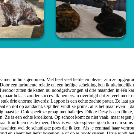
 samen in huis genomen. Met heel veel liefde en plezier zijn ze opgegro
oor een turbulente relatie en een heftige scheiding ben ik uiteindelijk
 Hierdoor zitten de katten nu noodgedwongen al drie maanden in één ka
maar helaas zonder succes. Ik ben ervan overtuigd dat ze veel meer r
tuk drie enorme lieverds: Lappoe is een echte zachte prater. Ze laat g
aal en dol op aandacht. Optillen vindt ze prima, al is het maar even—d
ig naast je. Ook speelt ze graag met balletjes. Dikke Desy is een flinke,
gen. Ze is een echte kroelkont. Op schoot komt ze niet vaak, maar tegen 
 maar knuffelen des te meer. Desy is wat stressgevoelig en kan dan soms
 misschien wel de schattigste poes die ik ken. Als je eenmaal haar vertr
ond en slaapt het liefst bovenop je of op je hoofdkussen. Urrie vindt he