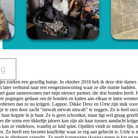
ug
jes zoeken een gezellig huisje. In oktober 2018 heb ik deze drie dames
n later verhuisd naar een eengezinswoning waar ze alle ruimte hadden. D
snel gaan samenwonen met mijn nieuwe partner, die drie honden heeft.
 pogingen gedaan om de honden en katten aan elkaar te laten wennen, 
rdienen dan ze nu krijgen. Lappoe, Dikke Desy en Urrie zijn stuk voor s
is je te zien door zacht “mrwah mrwah mrwah” te zeggen. Ze is heel soci
 haar koppie in je haar. Ze is geen schootkat, maar ligt wel graag gezell
es die soms een tikkeltje jaloers kan zijn als haar zussen aandacht krij
 kan ze eindeloos, waarbij ze luid spint. Optillen vindt ze minder fijn,
n. Ze heeft een favoriet knuffeltje waar ze erg aan gehecht is. Urrie is
e je allerbeste vriendin. Ze geeft kopstootjes (kusjes) tegen je kin en m