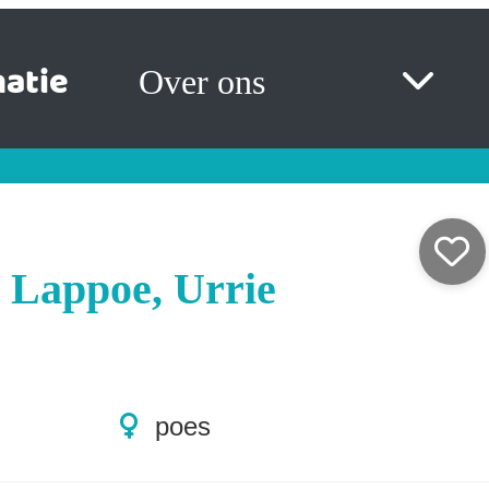
atie
Over ons
 Lappoe, Urrie
poes