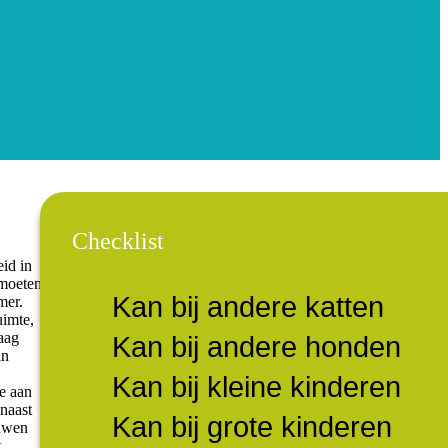
Checklist
eid in
 moeten
Kan bij andere katten
mer.
uimte,
raag
Kan bij andere honden
an
Kan bij kleine kinderen
je aan
 naast
Kan bij grote kinderen
ouwen
t