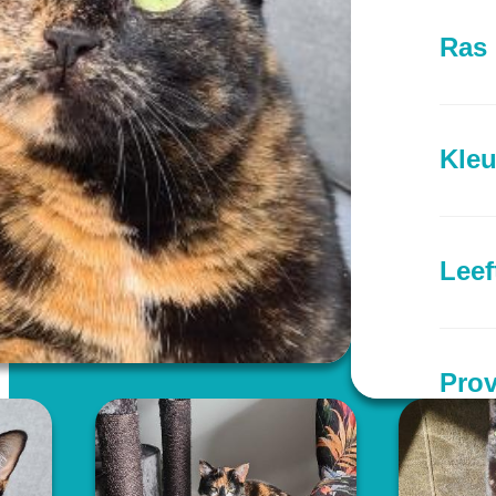
Ras
Kleu
Leef
Prov