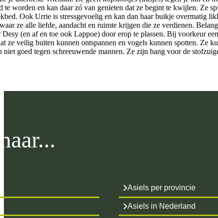
ld te worden en kan daar zó van genieten dat ze begint te kwijlen. Ze s
ekbed. Ook Urrie is stressgevoelig en kan dan haar buikje overmatig li
 waar ze alle liefde, aandacht en ruimte krijgen die ze verdienen. Bela
 Desy (en af en toe ook Lappoe) door erop te plassen. Bij voorkeur een
at ze veilig buiten kunnen ontspannen en vogels kunnen spotten. Ze k
niet goed tegen schreeuwende mannen. Ze zijn bang voor de stofzuiger.
aar...
Asiels per provincie
Asiels in Nederland