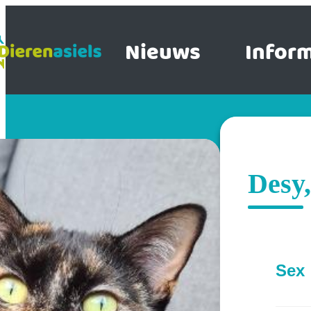
Nieuws
Inform
Desy,
Sex