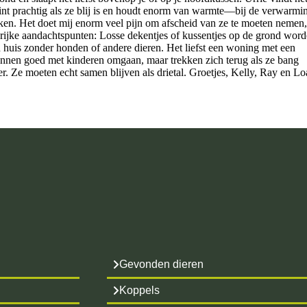
pint prachtig als ze blij is en houdt enorm van warmte—bij de verwarmi
kken. Het doet mij enorm veel pijn om afscheid van ze te moeten nemen
ngrijke aandachtspunten: Losse dekentjes of kussentjes op de grond wor
 huis zonder honden of andere dieren. Het liefst een woning met een
unnen goed met kinderen omgaan, maar trekken zich terug als ze bang
 Ze moeten echt samen blijven als drietal. Groetjes, Kelly, Ray en Lo
Gevonden dieren
Koppels