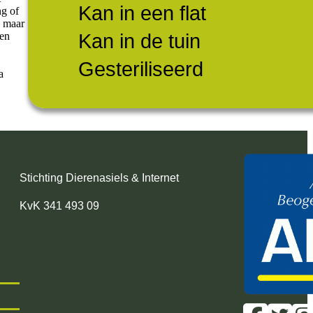
Kan in een flat
ng of
, maar
Kan in de tuin
den
Gesteriliseerd
a
Stichting Dierenasiels & Internet
KvK 341 493 09