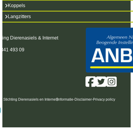
Koppels
Langzitters
hting Dierenasiels & Internet
 341 493 09
6 Stichting Dierenasiels en Internet
Informatie
-
Disclaimer
-
Privacy policy