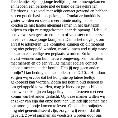
De kleintjes zijn op jonge leeftijd bij ons binnengekomen
en hebben een periode met de hand de fles gekregen.
Hierdoor zijn ze veel menselijk contact gewend en hebben
ze een goede basis meegekregen. Omdat ze inmiddels
groter worden en steeds meer ruimte nodig hebben,
konden ze niet langer allemaal samen in het gastgezin
blijven en zijn ze teruggekomen naar de opvang. Heb jij al
een volwassen gecastreerde ram of voedster en interesse
in één van onze jonge konijnen? Dan is het mogelijk om
alvast te adopteren. De konijntjes kunnen op dit moment
nog niet gekoppeld worden, maar kunnen wel rustig naast
elkaar in een veilige ren geplaatst worden. Zo kunnen ze
alvast wennen aan hun nieuwe omgeving, kennismaken
met mensen en op een veilige manier sociaal contact
hebben met een ander konijn. Heb jij nog geen ander
konijn? Dan bedragen de adoptiekosten €210,-. Hierdoor
zorgen wij ervoor dat het konijntje op latere leeftijd
gekoppeld kan worden. Zodra het konijn oud genoeg is
om gekoppeld te worden, mag je hiervoor gratis bij ons
een tweede konijn en koppeling laten uitvoeren met een
konijn van het ander geslacht. Op deze manier willen wij
er zeker van zijn dat onze konijnen uiteindelijk samen met
een soortgenootje komen te leven. Omdat de konijntjes
nog niet geneutraliseerd zijn, zorgen wij ervoor dat dit
gebeurt. Zowel rammen als voedsters worden door ons