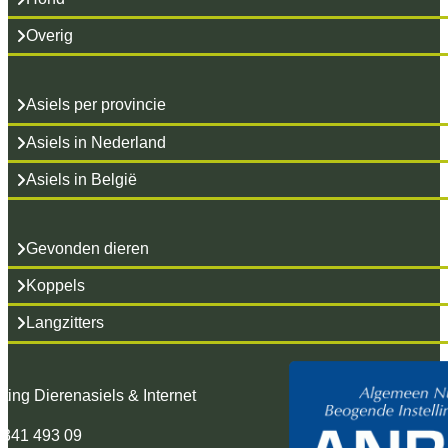
Overig
Asiels per provincie
Asiels in Nederland
Asiels in België
Gevonden dieren
Koppels
Langzitters
hting Dierenasiels & Internet
 341 493 09