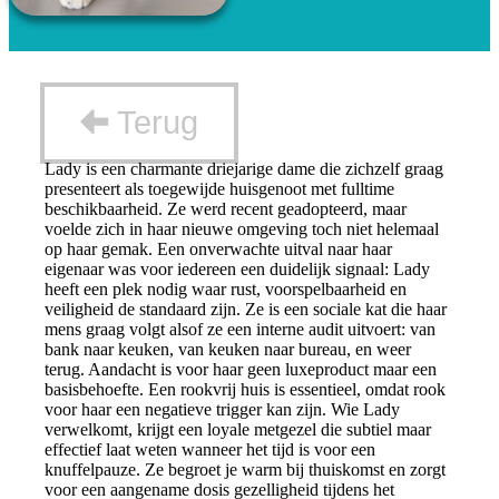
Terug
Lady is een charmante driejarige dame die zichzelf graag
presenteert als toegewijde huisgenoot met fulltime
beschikbaarheid. Ze werd recent geadopteerd, maar
voelde zich in haar nieuwe omgeving toch niet helemaal
op haar gemak. Een onverwachte uitval naar haar
eigenaar was voor iedereen een duidelijk signaal: Lady
heeft een plek nodig waar rust, voorspelbaarheid en
veiligheid de standaard zijn. Ze is een sociale kat die haar
mens graag volgt alsof ze een interne audit uitvoert: van
bank naar keuken, van keuken naar bureau, en weer
terug. Aandacht is voor haar geen luxeproduct maar een
basisbehoefte. Een rookvrij huis is essentieel, omdat rook
voor haar een negatieve trigger kan zijn. Wie Lady
verwelkomt, krijgt een loyale metgezel die subtiel maar
effectief laat weten wanneer het tijd is voor een
knuffelpauze. Ze begroet je warm bij thuiskomst en zorgt
voor een aangename dosis gezelligheid tijdens het