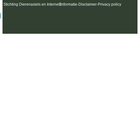
6 Stichting Dierenasiels en Internet
Informatie
-
Disclaimer
-
Privacy policy