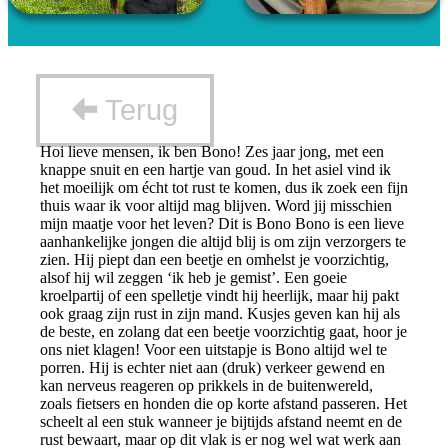
Terug
Hoi lieve mensen, ik ben Bono! Zes jaar jong, met een
knappe snuit en een hartje van goud. In het asiel vind ik
het moeilijk om écht tot rust te komen, dus ik zoek een fijn
thuis waar ik voor altijd mag blijven. Word jij misschien
mijn maatje voor het leven? Dit is Bono Bono is een lieve
aanhankelijke jongen die altijd blij is om zijn verzorgers te
zien. Hij piept dan een beetje en omhelst je voorzichtig,
alsof hij wil zeggen ‘ik heb je gemist’. Een goeie
kroelpartij of een spelletje vindt hij heerlijk, maar hij pakt
ook graag zijn rust in zijn mand. Kusjes geven kan hij als
de beste, en zolang dat een beetje voorzichtig gaat, hoor je
ons niet klagen! Voor een uitstapje is Bono altijd wel te
porren. Hij is echter niet aan (druk) verkeer gewend en
kan nerveus reageren op prikkels in de buitenwereld,
zoals fietsers en honden die op korte afstand passeren. Het
scheelt al een stuk wanneer je bijtijds afstand neemt en de
rust bewaart, maar op dit vlak is er nog wel wat werk aan