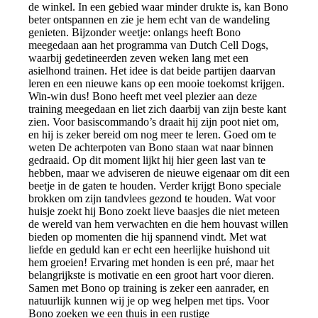
de winkel. In een gebied waar minder drukte is, kan Bono
beter ontspannen en zie je hem echt van de wandeling
genieten. Bijzonder weetje: onlangs heeft Bono
meegedaan aan het programma van Dutch Cell Dogs,
waarbij gedetineerden zeven weken lang met een
asielhond trainen. Het idee is dat beide partijen daarvan
leren en een nieuwe kans op een mooie toekomst krijgen.
Win-win dus! Bono heeft met veel plezier aan deze
training meegedaan en liet zich daarbij van zijn beste kant
zien. Voor basiscommando’s draait hij zijn poot niet om,
en hij is zeker bereid om nog meer te leren. Goed om te
weten De achterpoten van Bono staan wat naar binnen
gedraaid. Op dit moment lijkt hij hier geen last van te
hebben, maar we adviseren de nieuwe eigenaar om dit een
beetje in de gaten te houden. Verder krijgt Bono speciale
brokken om zijn tandvlees gezond te houden. Wat voor
huisje zoekt hij Bono zoekt lieve baasjes die niet meteen
de wereld van hem verwachten en die hem houvast willen
bieden op momenten die hij spannend vindt. Met wat
liefde en geduld kan er echt een heerlijke huishond uit
hem groeien! Ervaring met honden is een pré, maar het
belangrijkste is motivatie en een groot hart voor dieren.
Samen met Bono op training is zeker een aanrader, en
natuurlijk kunnen wij je op weg helpen met tips. Voor
Bono zoeken we een thuis in een rustige