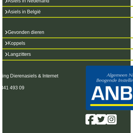
Asiels in Nederland
Asiels in België
Gevonden dieren
Koppels
Langzitters
hting Dierenasiels & Internet
 341 493 09