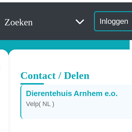
Zoeken
Inloggen
Contact / Delen
Dierentehuis Arnhem e.o.
Velp( NL )