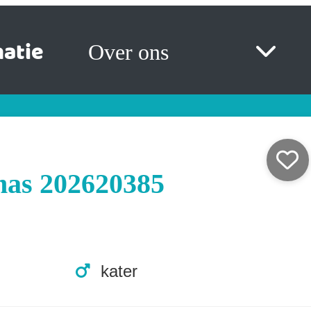
atie
Over ons
as 202620385
kater