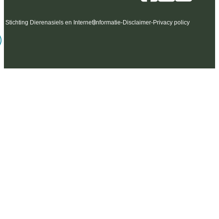
6 Stichting Dierenasiels en Internet
Informatie
-
Disclaimer
-
Privacy policy