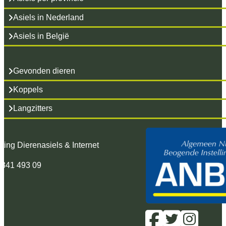
Asiels in Nederland
Asiels in België
Gevonden dieren
Koppels
Langzitters
hting Dierenasiels & Internet
 341 493 09