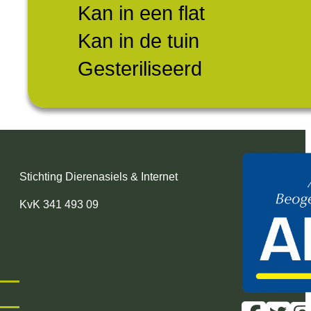
Kan in een flat
Kan in de tuin
Gesteriliseerd
Stichting Dierenasiels & Internet
KvK 341 493 09