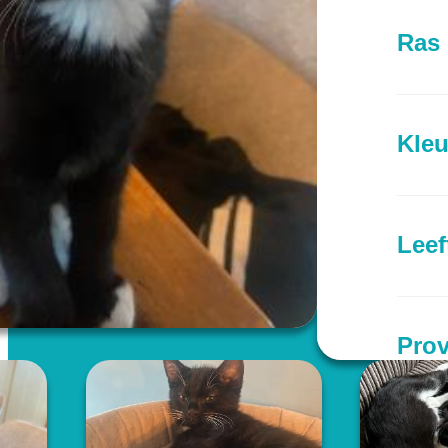
Ras
Kleu
Leef
Prov