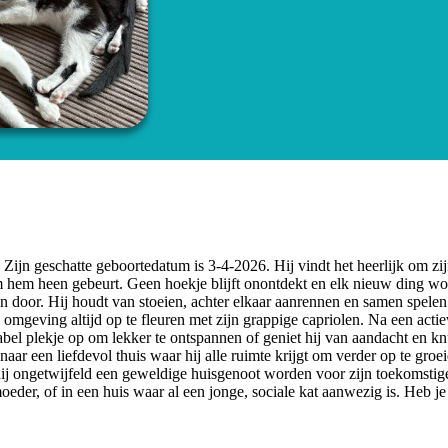
 Zijn geschatte geboortedatum is 3-4-2026. Hij vindt het heerlijk om zi
 hem heen gebeurt. Geen hoekje blijft onontdekt en elk nieuw ding wo
n door. Hij houdt van stoeien, achter elkaar aanrennen en samen spele
n omgeving altijd op te fleuren met zijn grappige capriolen. Na een acti
abel plekje op om lekker te ontspannen of geniet hij van aandacht en kn
ar een liefdevol thuis waar hij alle ruimte krijgt om verder op te groei
 hij ongetwijfeld een geweldige huisgenoot worden voor zijn toekomstig
 moeder, of in een huis waar al een jonge, sociale kat aanwezig is. Heb je