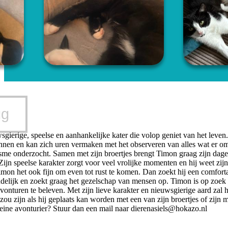
ug
gierige, speelse en aanhankelijke kater die volop geniet van het leven.
nen en kan zich uren vermaken met het observeren van alles wat er om
sme onderzocht. Samen met zijn broertjes brengt Timon graag zijn dage
 Zijn speelse karakter zorgt voor veel vrolijke momenten en hij weet zij
imon het ook fijn om even tot rust te komen. Dan zoekt hij een comfort
endelijk en zoekt graag het gezelschap van mensen op. Timon is op zoek na
vonturen te beleven. Met zijn lieve karakter en nieuwsgierige aard zal
e zou zijn als hij geplaats kan worden met een van zijn broertjes of zijn
leine avonturier? Stuur dan een mail naar
dierenasiels@hokazo.nl