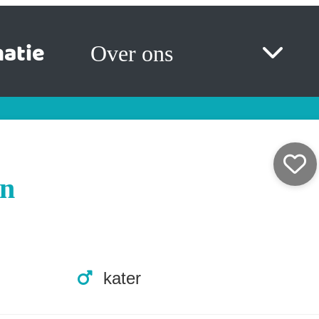
atie
Over ons
n
kater