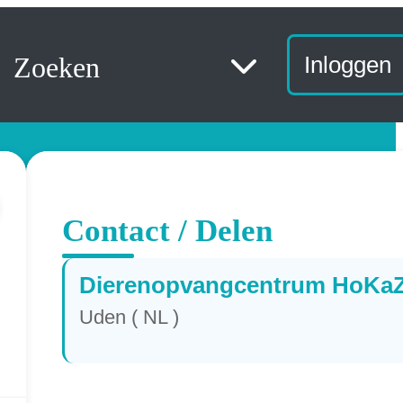
Zoeken
Inloggen
Contact / Delen
Dierenopvangcentrum HoKa
Uden ( NL )