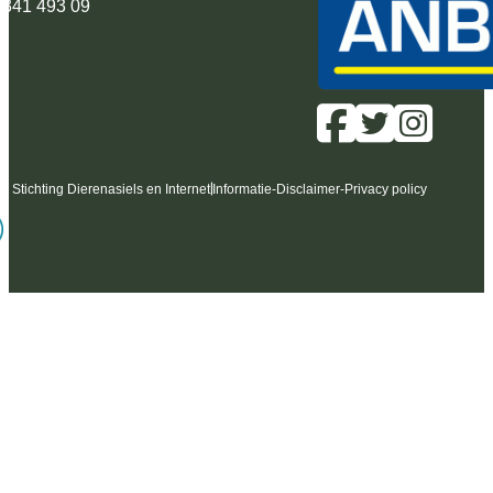
 341 493 09
6 Stichting Dierenasiels en Internet
Informatie
-
Disclaimer
-
Privacy policy