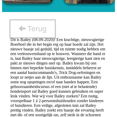
Terug
Dit is Bailey (08-09-2020)! Een krachtige, nieuwsgierige
Boerboel die in het begin erg op haar hoede zal zijn. Het
nieuwe baasje zal geduld, tijd en ruimte nodig hebben om
een vertrouwensband op te bouwen. Wanneer die band er
is, laat Bailey haar nieuwsgierige, leergierige kant zien en
pakt ze nieuwe dingen snel op. Bailey kwam bij ons
binnen met beperkte basiskennis, inmiddels beheerst ze
een aantal basiscommando's, Trick Dog-oefeningen en
loopt ze netjes aan de lijn. Uit enthousiasme kan Bailey
soms nog opspringen en/of naar handen happen. Een
gehoorzaamheidscursus of een (niet al te belastende)
hondensport zal Bailey goed kunnen gebruiken en super
leuk vinden. Wat wij voor Bailey zoeken? Een rustig,
voorspelbaar 1 á 2-persoonshuishouden zonder kinderen
of huisdieren. Een veilige, afgesloten tuin zal Bailey
prettig vinden. Bailey zoekt een baasje die ervaring heeft
met dit- of een soortgelijk ras, zelf sterk in de schoenen