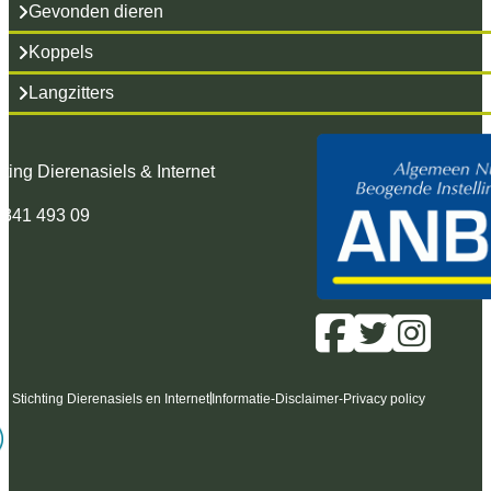
Gevonden dieren
Koppels
Langzitters
hting Dierenasiels & Internet
 341 493 09
6 Stichting Dierenasiels en Internet
Informatie
-
Disclaimer
-
Privacy policy