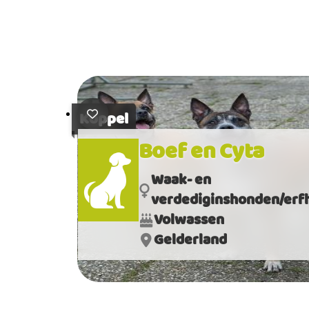
Koppel
Boef en Cyta
Waak- en
verdediginshonden/erf
Volwassen
Gelderland