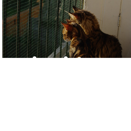
Dit asiel
heeft 1
katten