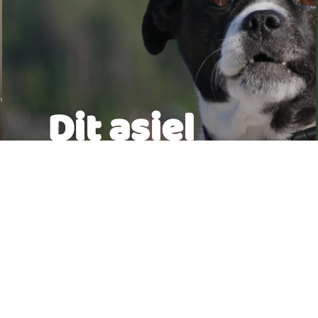
Dit asiel
heeft 1
honden