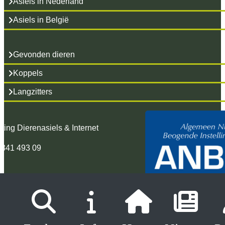
Asiels in Nederland
Asiels in België
Gevonden dieren
Koppels
Langzitters
hting Dierenasiels & Internet
 341 493 09