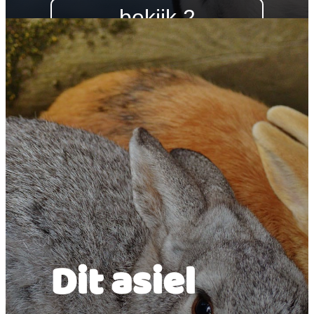
bekijk 2
honden
Dit asiel