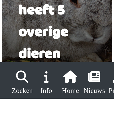
heeft 5
overige
dieren
bekijk 5
Zoeken
Info
Home
Nieuws
P
overige
dieren