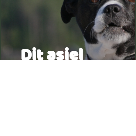
Dit asiel
heeft 2
honden