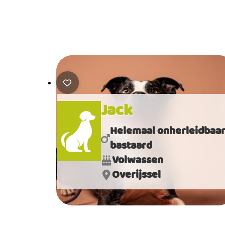
Jack
Helemaal onherleidbaa
bastaard
Volwassen
Overijssel