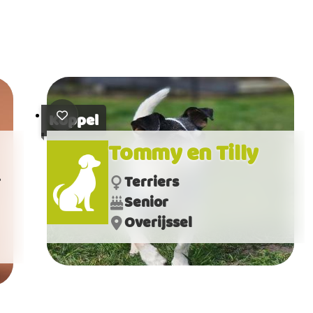
Koppel
Tommy en Tilly
r
Terriers
Senior
Overijssel