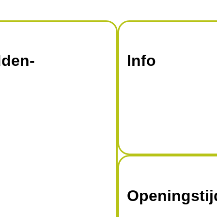
dden-
Info
Openingsti