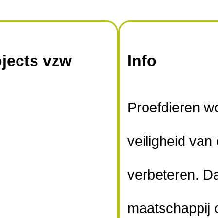
ojects vzw
Info
Proefdieren w
veiligheid va
verbeteren. Da
maatschappij 