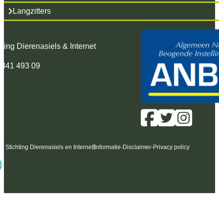
Langzitters
hting Dierenasiels & Internet
 341 493 09
6 Stichting Dierenasiels en Internet
Informatie
-
Disclaimer
-
Privacy policy