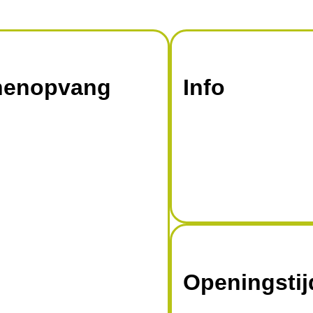
jnenopvang
Info
Openingsti