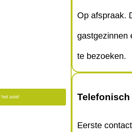
Op afspraak. D
gastgezinnen e
te bezoeken.
Telefonisch
 het asiel
Eerste contact