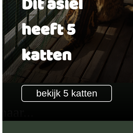
Dit asiel
heeft 5
katten
bekijk 5
katten
aar...