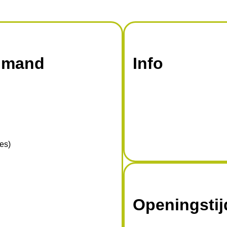
enmand
Info
es)
Openingsti