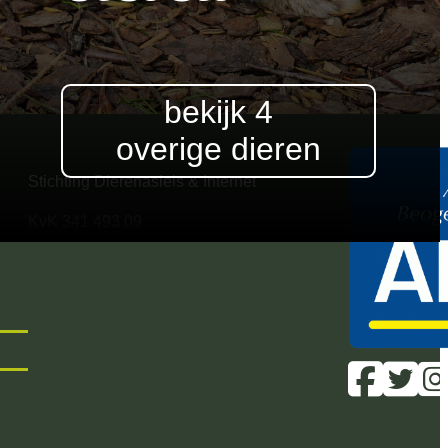
bekijk 4
overige dieren
Stichting Dierenasiels & Internet
KvK 341 493 09