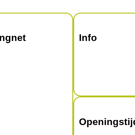
angnet
Info
Openingsti