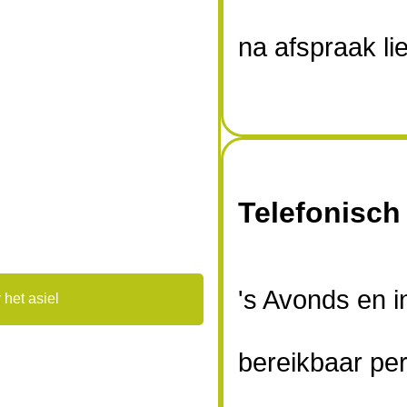
na afspraak lie
Telefonisch
's Avonds en 
 het asiel
bereikbaar per