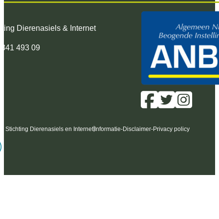
hting Dierenasiels & Internet
 341 493 09
6 Stichting Dierenasiels en Internet
Informatie
-
Disclaimer
-
Privacy policy