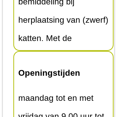
bemiddeling bij
herplaatsing van (zwerf)
katten. Met de
opbrengst van die
Openingstijden
bemiddelingen steunen
wij de partijen waarmee
maandag tot en met
we samenwerken bij
vrijdag van 9.00 uur tot