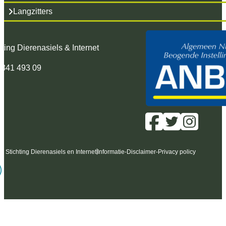
Langzitters
hting Dierenasiels & Internet
 341 493 09
6 Stichting Dierenasiels en Internet
Informatie
-
Disclaimer
-
Privacy policy