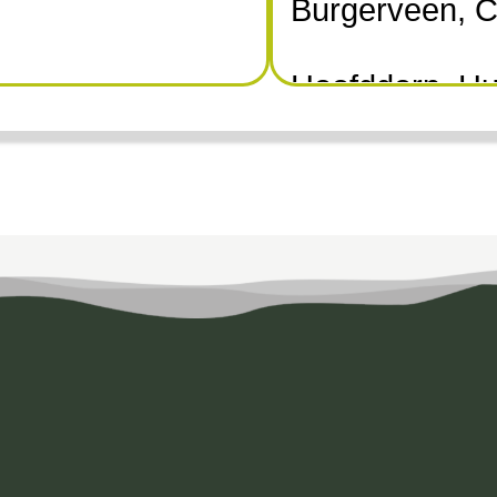
Burgerveen, C
Hoofddorp, Hui
Leimuiderbrug,
Nieuwebrug, 
Vennep, OudeM
Rozenburg, Sc
Schiphol-Rijk,