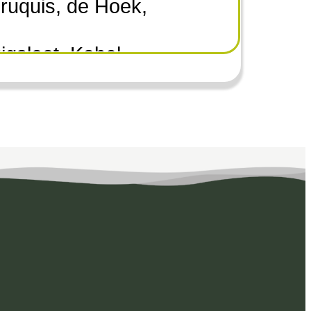
ruquis, de Hoek,
gsloot, Kabel,
 Lijnden, Lisserbroek,
Nieuwemeer, Nieuw
eer, Rijssenhout,
hiphol, Schiphol-oost,
 Vijfhuizen, Vredeburg,