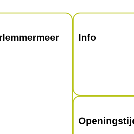
rlemmermeer
Info
Openingsti