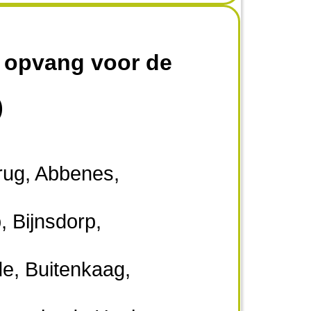
 opvang voor de
)
rug, Abbenes,
 Bijnsdorp,
de, Buitenkaag,