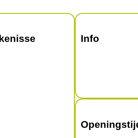
kenisse
Info
Openingsti