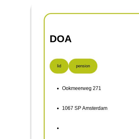
DOA
lid
pension
Ookmeerweg 271
1067 SP Amsterdam