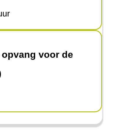
uur
 opvang voor de
)