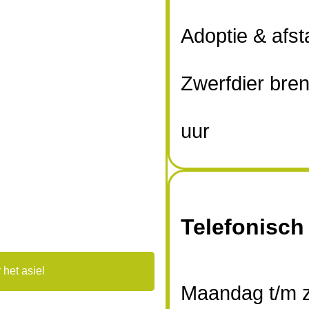
Adoptie & afs
Zwerfdier bre
uur
Telefonisch
 het asiel
Maandag t/m z