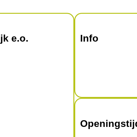
jk e.o.
Info
Openingsti