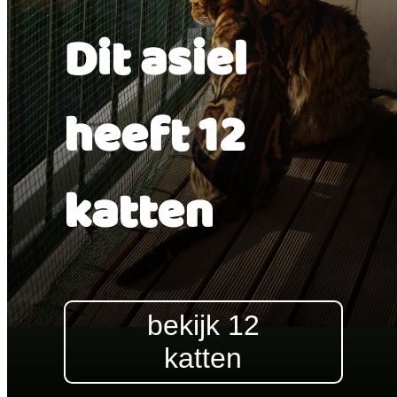
Dit asiel
heeft 12
katten
bekijk 12
katten