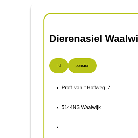
Dierenasiel Waalwi
lid
pension
Proff. van 't Hoffweg, 7
5144NS Waalwijk