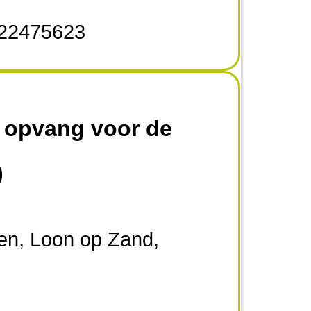
22475623
 opvang voor de
)
en, Loon op Zand,