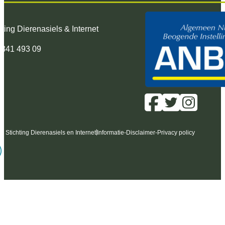
hting Dierenasiels & Internet
 341 493 09
6 Stichting Dierenasiels en Internet
Informatie
-
Disclaimer
-
Privacy policy